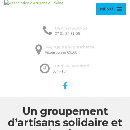
MENU
04-72-33-39-33
07-81-34-31-06
140 rue de la poudrette
Villeurbanne 69100
Lundi au Vendredi
08h - 18h
Un groupement
d’artisans solidaire et