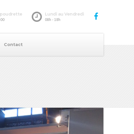
a poudrette
Lundi au Vendredi
100
08h - 18h
Contact