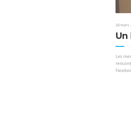
26 mars 
Un 
Les mem
rencont
Faceboo