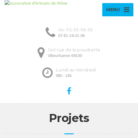
MENU
04-72-33-39-33
07-81-34-31-06
140 rue de la poudrette
Villeurbanne 69100
Lundi au Vendredi
08h - 18h
Projets